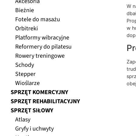
Akcesoria
W n
Bieżnie
dba
Fotele do masażu
Pro
Orbitreki
w h
dop
Platformy wibracyjne
Reformery do pilatesu
Pr
Rowery treningowe
Zap
Schody
tru
Stepper
spr
Wioślarze
obe
SPRZĘT KOMERCYJNY
SPRZĘT REHABILITACYJNY
SPRZĘT SIŁOWY
Atlasy
Gryfy i uchwyty