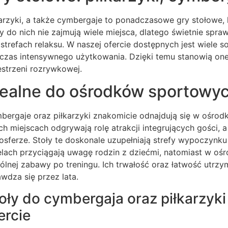
karzyki, a także cymbergaje to ponadczasowe gry stołowe, k
ły do nich nie zajmują wiele miejsca, dlatego świetnie spr
 strefach relaksu. W naszej ofercie dostępnych jest wiele 
czas intensywnego użytkowania. Dzięki temu stanowią on
estrzeni rozrywkowej.
dealne do ośrodków sportowych
bergaje oraz piłkarzyki znakomicie odnajdują się w ośrodk
ich miejscach odgrywają rolę atrakcji integrujących gości
osferze. Stoły te doskonale uzupełniają strefy wypoczynku
elach przyciągają uwagę rodzin z dziećmi, natomiast w o
ólnej zabawy po treningu. Ich trwałość oraz łatwość utrzym
awdza się przez lata.
oły do cymbergaja oraz piłkarzyk
ercie