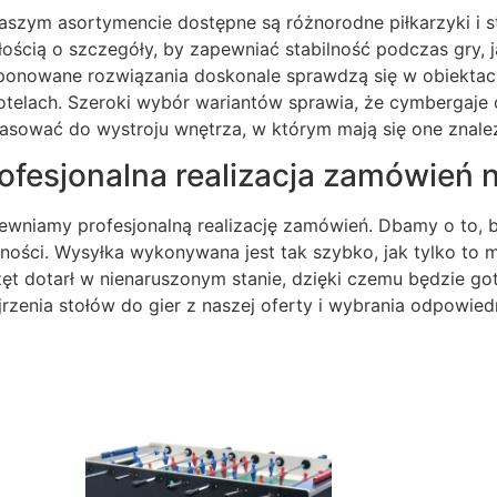
aszym asortymencie dostępne są różnorodne piłkarzyki i 
łością o szczegóły, by zapewniać stabilność podczas gry,
ponowane rozwiązania doskonale sprawdzą się w obiektach
otelach. Szeroki wybór wariantów sprawia, że cymbergaje 
asować do wystroju wnętrza, w którym mają się one znale
ofesjonalna realizacja zamówień n
ewniamy profesjonalną realizację zamówień. Dbamy o to, b
dności. Wysyłka wykonywana jest tak szybko, jak tylko to 
zęt dotarł w nienaruszonym stanie, dzięki czemu będzie 
jrzenia stołów do gier z naszej oferty i wybrania odpowie