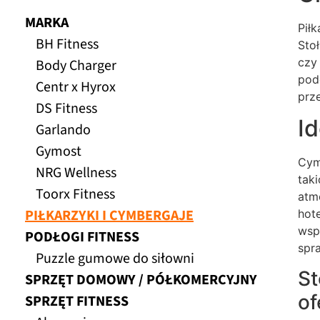
MARKA
Pił
BH Fitness
Sto
czy
Body Charger
pod
Centr x Hyrox
prz
DS Fitness
I
Garlando
Gymost
Cym
NRG Wellness
tak
Toorx Fitness
atm
PIŁKARZYKI I CYMBERGAJE
hot
wsp
PODŁOGI FITNESS
spr
Puzzle gumowe do siłowni
St
SPRZĘT DOMOWY / PÓŁKOMERCYJNY
of
SPRZĘT FITNESS