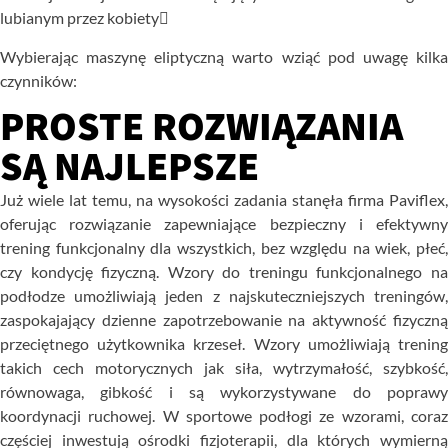
lubianym przez kobiety

Wybierając maszynę eliptyczną warto wziąć pod uwagę kilka
czynników:
PROSTE ROZWIĄZANIA
SĄ NAJLEPSZE
Już
wiele
lat
temu,
na
wysokości
zadania
stanęła
firma
Paviflex,
oferując
rozwiązanie
zapewniające
bezpieczny
i
efektywn
trening
funkcjonalny
dla
wszystkich,
bez
względu
na
wiek,
płeć,
czy
kondycję
fizyczną.
Wzory
do
treningu
funkcjonalnego
n
podłodze
umożliwiają
jeden
z
najskuteczniejszych
treningów
zaspokajający
dzienne
zapotrzebowanie
na
aktywność
fizyczn
przeciętnego
użytkownika
krzeseł.
Wzory
umożliwiają
trenin
takich
cech
motorycznych
jak
siła,
wytrzymałość,
szybkość,
równowaga,
gibkość
i
są
wykorzystywane
do
popraw
koordynacji
ruchowej.
W
sportowe
podłogi
ze
wzorami,
cora
częściej
inwestują
ośrodki
fizjoterapii,
dla
których
wymiern