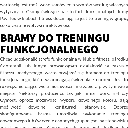
wartością
jest
możliwość
zamówienia
wzorów
według
własnyc
wytycznych.
Osoby
ćwiczące
na
strefach
funkcjonalnych
firm
Paviflex w klubach fitness doceniają, że jest to trening w grupie,
co korzystnie wpływa na aktywność
BRAMY DO TRENINGU
FUNKCJONALNEGO
Chcąc
udoskonalić
strefę
funkcjonalną
w
klubie
fitness,
ośrodk
fizjoterapii
lub
innym
prowadzącym
działalność
w
zakresi
fitnessu
medycznego,
warto
przyjrzeć
się
bramom
do
trening
funkcjonalnego,
które
wspomagają
ćwiczenia
z
oporem.
Jest
t
rozwiązanie
dające
wiele
możliwości
i
nie
zabiera
przy
tym
wiel
miejsca.
Niektórzy
producenci,
tak
jak
firma
Toorx,
BH
czy
Gymost,
oprócz
możliwości
wyboru
dowolnego
koloru,
dają
możliwość
dowolnej
konfiguracji
stanowisk.
Dobrze
skonfigurowana
brama
umożliwia
wykonanie
treningu
obwodowego
lub
ćwiczenie
osobnych
grup
mięśni
na
stanowisk
ze sztangą, wyciągiem, różnego rodzaju poręczami i drążkami lub