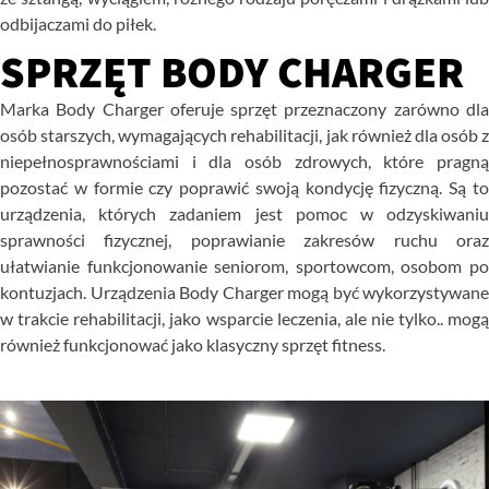
odbijaczami do piłek.
SPRZĘT BODY CHARGER
Marka
Body
Charger
oferuje
sprzęt
przeznaczony
zarówno
dl
osób
starszych,
wymagających
rehabilitacji,
jak
również
dla
osób
z
niepełnosprawnościami
i
dla
osób
zdrowych,
które
pragn
pozostać
w
formie
czy
poprawić
swoją
kondycję
fizyczną.
Są
t
urządzenia,
których
zadaniem
jest
pomoc
w
odzyskiwani
sprawności
fizycznej,
poprawianie
zakresów
ruchu
ora
ułatwianie
funkcjonowanie
seniorom,
sportowcom,
osobom
p
kontuzjach.
Urządzenia
Body
Charger
mogą
być
wykorzystywane
w
trakcie
rehabilitacji,
jako
wsparcie
leczenia,
ale
nie
tylko..
mog
również
funkcjonować
jako
klasyczny
sprzęt fitness.