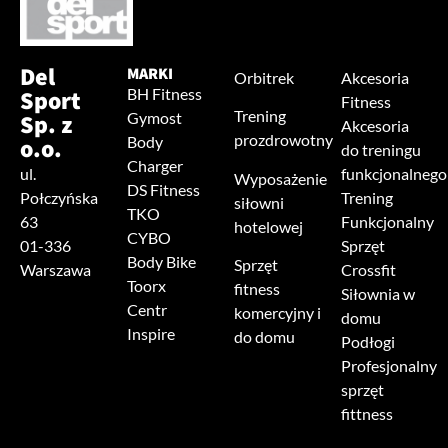
Del
MARKI
Orbitrek
Akcesoria
Sport
BH Fitness
Fitness
Trening
Sp. z
Gymost
Akcesoria
prozdrowotny
o.o.
Body
do treningu
Charger
ul.
funkcjonalnego
Wyposażenie
DS Fitness
Połczyńska
Trening
siłowni
TKO
63
Funkcjonalny
hotelowej
CYBO
01-336
Sprzęt
Body Bike
Sprzęt
Warszawa
Crossfit
Toorx
fitness
Siłownia w
Centr
komercyjny i
domu
Inspire
do domu
Podłogi
Profesjonalny
sprzęt
fittness