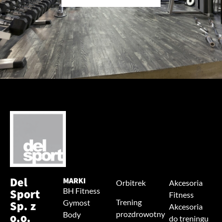
Del
MARKI
Orbitrek
Akcesoria
Sport
BH Fitness
Fitness
Trening
Sp. z
Gymost
Akcesoria
prozdrowotny
o.o.
Body
do treningu