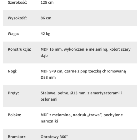
Szerokość:
125 cm
Wysokość:
86 cm
Waga:
42 kg
Konstrukcja:
MDF 16 mm, wykończenie melaminą, kolor: szary
dąb
Nogi:
MDF 9×9 cm, czarne z poprzeczką chromowaną
Ø38 mm
Pręty:
Stalowe, pełne, Ø13 mm, z amortyzatorami i
osłonami
Boisko:
MDF z melaminą, nadruk „trawa”, pochylone
narożniki
Bramkarz:
Obrotowy 360°