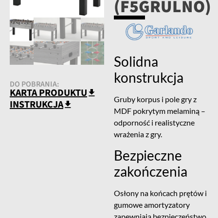
(F5GRULNO)
Solidna
konstrukcja
DO POBRANIA:
KARTA PRODUKTU
Gruby korpus i pole gry z
INSTRUKCJA
MDF pokrytym melaminą –
odporność i realistyczne
wrażenia z gry.
Bezpieczne
zakończenia
Osłony na końcach prętów i
gumowe amortyzatory
zapewniają bezpieczeństwo