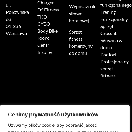
Charger
ul.
funkcjonalnego
Wyposażenie
DS Fitness
Połczyńska
Trening
siłowni
TKO
63
Funkcjonalny
hotelowej
CYBO
01-336
Sprzęt
Body Bike
Sprzęt
Warszawa
Crossfit
Toorx
fitness
Siłownia w
Centr
komercyjny i
domu
Inspire
do domu
Podłogi
Profesjonalny
sprzęt
fittness
Cenimy prywatność użytkowników
Używamy plików cookie, aby poprawić jakość
HOME
O NAS
PRODUKTY
REALIZACJE