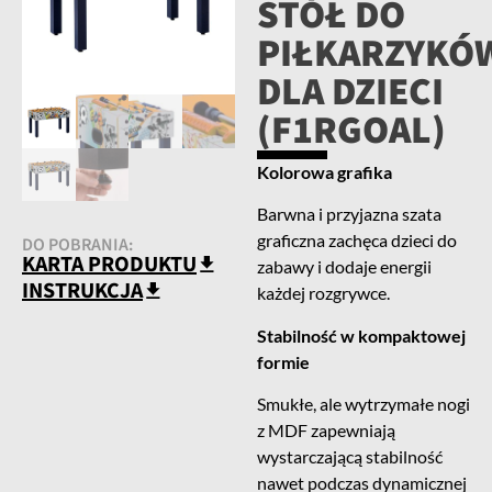
STÓŁ DO
PIŁKARZYKÓ
DLA DZIECI
(F1RGOAL)
Kolorowa grafika
Barwna i przyjazna szata
graficzna zachęca dzieci do
DO POBRANIA:
KARTA PRODUKTU
zabawy i dodaje energii
INSTRUKCJA
każdej rozgrywce.
Stabilność w kompaktowej
formie
Smukłe, ale wytrzymałe nogi
z MDF zapewniają
wystarczającą stabilność
nawet podczas dynamicznej