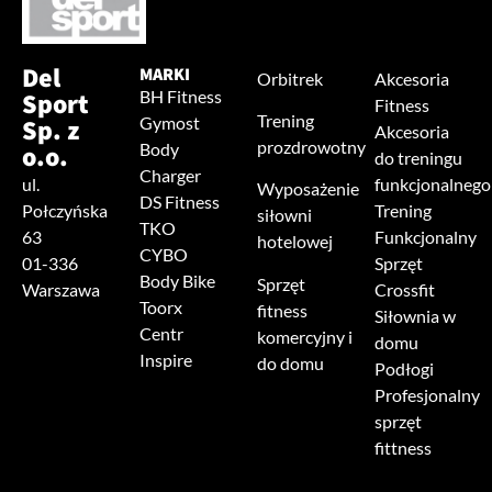
Del
MARKI
Orbitrek
Akcesoria
Sport
BH Fitness
Fitness
Trening
Sp. z
Gymost
Akcesoria
prozdrowotny
o.o.
Body
do treningu
Charger
ul.
funkcjonalnego
Wyposażenie
DS Fitness
Połczyńska
Trening
siłowni
TKO
63
Funkcjonalny
hotelowej
CYBO
01-336
Sprzęt
Body Bike
Sprzęt
Warszawa
Crossfit
Toorx
fitness
Siłownia w
Centr
komercyjny i
domu
Inspire
do domu
Podłogi
Profesjonalny
sprzęt
fittness