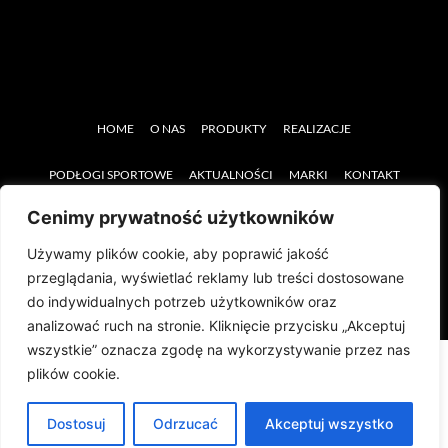
HOME
O NAS
PRODUKTY
REALIZACJE
PODŁOGI SPORTOWE
AKTUALNOŚCI
MARKI
KONTAKT
Cenimy prywatność użytkowników
SERWIS
SPRZĘT REHABILITACYJNY
Używamy plików cookie, aby poprawić jakość
przeglądania, wyświetlać reklamy lub treści dostosowane
do indywidualnych potrzeb użytkowników oraz
analizować ruch na stronie. Kliknięcie przycisku „Akceptuj
wszystkie” oznacza zgodę na wykorzystywanie przez nas
plików cookie.
Dostosuj
Odrzucać
Akceptuj wszystko