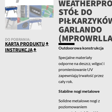
WEATHERPR
STÓŁ DO
PIŁKARZYKÓ
GARLANDO
(MPROWRLLA
DO POBRANIA:
KARTA PRODUKTU
Outdoorowa konstrukcja
INSTRUKCJA
Specjalne materiały
odporne na deszcz, wilgoć i
promieniowanie UV
zapewniają trwałość przez
cały rok.
Stabilne nogi metalowe
Solidne metalowe nogi z
poziomowaniem