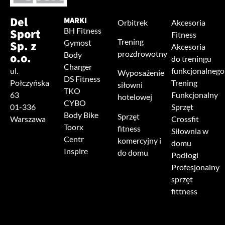
Del
MARKI
Orbitrek
Akcesoria
Sport
BH Fitness
Fitness
Trening
Sp. z
Gymost
Akcesoria
prozdrowotny
o.o.
Body
do treningu
Charger
ul.
funkcjonalnego
Wyposażenie
DS Fitness
Połczyńska
Trening
siłowni
TKO
63
Funkcjonalny
hotelowej
CYBO
01-336
Sprzęt
Body Bike
Sprzęt
Warszawa
Crossfit
Toorx
fitness
Siłownia w
Centr
komercyjny i
domu
Inspire
do domu
Podłogi
Profesjonalny
sprzęt
fittness