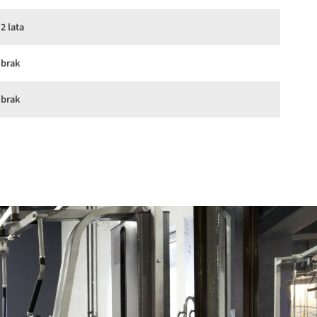
2 lata
brak
brak