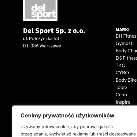
Del Sport Sp. z o.o.
MARKI
BH Fitnes
ul. Połczyńska 63
Gymost
01-336 Warszawa
Body Cha
DS Fitnes
TKO
CYBO
Body Bike
Toorx
Centr
Inspire
Cenimy prywatność użytkowników
Używamy plików cookie, aby poprawić jakość
przeglądania, wyświetlać reklamy lub treści dostosowane