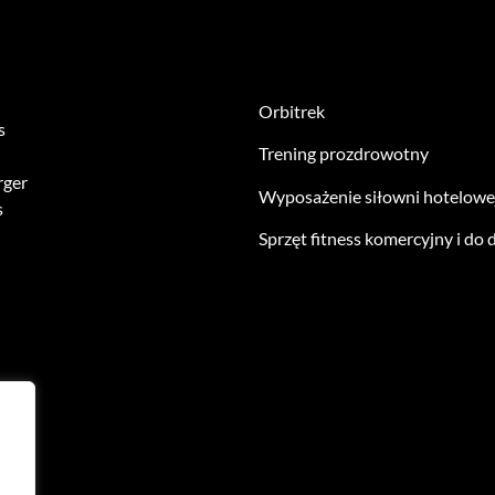
Orbitrek
s
Trening prozdrowotny
rger
Wyposażenie siłowni hotelowe
s
Sprzęt fitness komercyjny i do