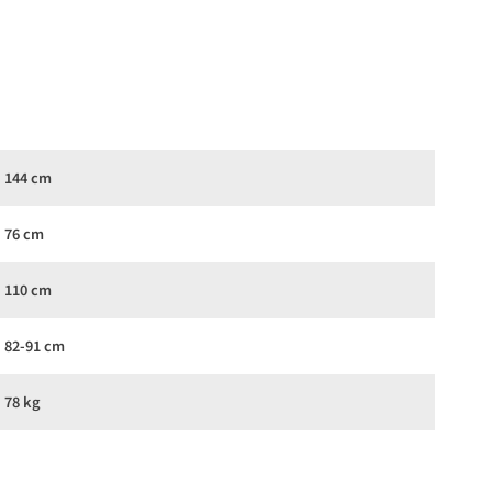
144 cm
76 cm
110 cm
82-91 cm
78 kg