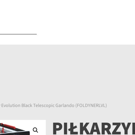
dy Evolution Black Telescopic Garlando (FOLDYNERLVL)
PIŁKARZY