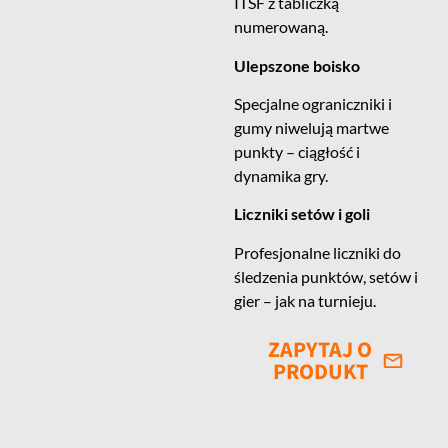
ITSF z tabliczką
numerowaną.
Ulepszone boisko
Specjalne ograniczniki i
gumy niwelują martwe
punkty – ciągłość i
dynamika gry.
Liczniki setów i goli
Profesjonalne liczniki do
śledzenia punktów, setów i
gier – jak na turnieju.
ZAPYTAJ O
PRODUKT