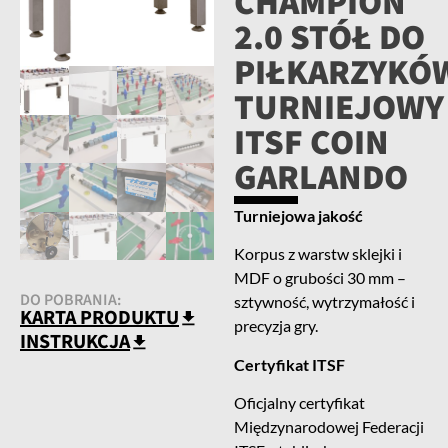
CHAMPION
2.0 STÓŁ DO
PIŁKARZYKÓ
TURNIEJOWY
ITSF COIN
GARLANDO
Turniejowa jakość
Korpus z warstw sklejki i
MDF o grubości 30 mm –
DO POBRANIA:
sztywność, wytrzymałość i
KARTA PRODUKTU
precyzja gry.
INSTRUKCJA
Certyfikat ITSF
Oficjalny certyfikat
Międzynarodowej Federacji