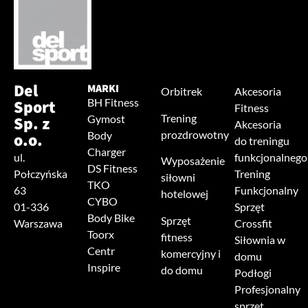
Del
MARKI
Orbitrek
Akcesoria
Sport
BH Fitness
Fitness
Trening
Sp. z
Gymost
Akcesoria
prozdrowotny
o.o.
Body
do treningu
Charger
ul.
funkcjonalnego
Wyposażenie
DS Fitness
Połczyńska
Trening
siłowni
TKO
63
Funkcjonalny
hotelowej
CYBO
01-336
Sprzęt
Body Bike
Sprzęt
Warszawa
Crossfit
Toorx
fitness
Siłownia w
Centr
komercyjny i
domu
Inspire
do domu
Podłogi
Profesjonalny
sprzęt