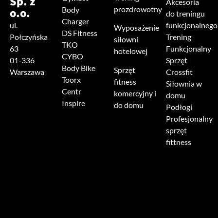
Sp. z
Akcesoria
prozdrowotny
o.o.
Body
do treningu
Charger
ul.
funkcjonalnego
Wyposażenie
DS Fitness
Połczyńska
Trening
siłowni
TKO
63
Funkcjonalny
hotelowej
CYBO
01-336
Sprzęt
Body Bike
Sprzęt
Warszawa
Crossfit
Toorx
fitness
Siłownia w
Centr
komercyjny i
domu
Inspire
do domu
Podłogi
Profesjonalny
sprzęt
fittness