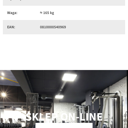
Waga:
≈ 165 kg
EAN:
0810000540969
SKLEP ON-LINE