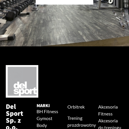
Del
MARKI
Orbitrek
Akcesoria
Sport
BH Fitness
Fitness
Trening
Sp. z
Gymost
Akcesoria
prozdrowotny
o.o.
Body
do treningu