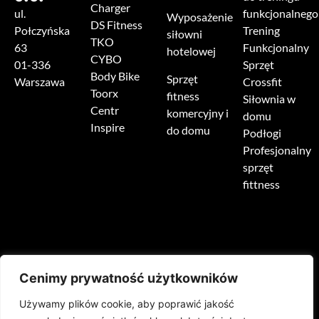
Charger
ul.
funkcjonalnego
Wyposażenie
DS Fitness
Połczyńska
Trening
siłowni
TKO
63
Funkcjonalny
hotelowej
CYBO
01-336
Sprzęt
Body Bike
Sprzęt
Warszawa
Crossfit
Toorx
fitness
Siłownia w
Centr
komercyjny i
domu
Inspire
do domu
Podłogi
Profesjonalny
sprzęt
fittness
Cenimy prywatność użytkowników
Używamy plików cookie, aby poprawić jakość
HOME
O NAS
PRODUKTY
REALIZACJE