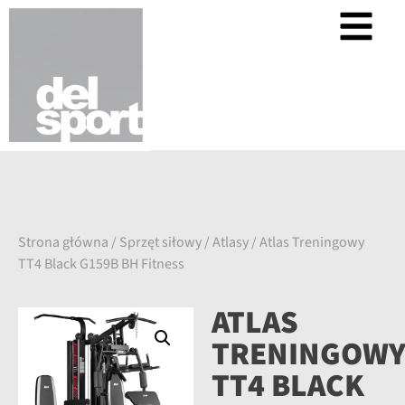
Strona główna
/
Sprzęt siłowy
/
Atlasy
/ Atlas Treningowy
TT4 Black G159B BH Fitness
ATLAS
TRENINGOW
TT4 BLACK