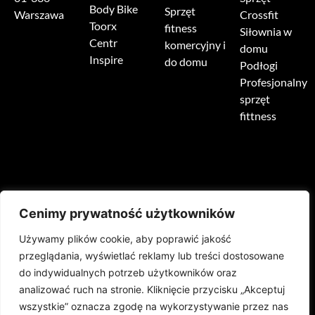
Body Bike
Sprzęt
Warszawa
Crossfit
Toorx
fitness
Siłownia w
Centr
komercyjny i
domu
Inspire
do domu
Podłogi
Profesjonalny
sprzęt
fittness
Cenimy prywatność użytkowników
HOME
O NAS
PRODUKTY
REALIZACJE
Używamy plików cookie, aby poprawić jakość
przeglądania, wyświetlać reklamy lub treści dostosowane
PODŁOGI SPORTOWE
AKTUALNOŚCI
MARKI
KONTAKT
do indywidualnych potrzeb użytkowników oraz
analizować ruch na stronie. Kliknięcie przycisku „Akceptuj
SERWIS
SPRZĘT REHABILITACYJNY
wszystkie” oznacza zgodę na wykorzystywanie przez nas