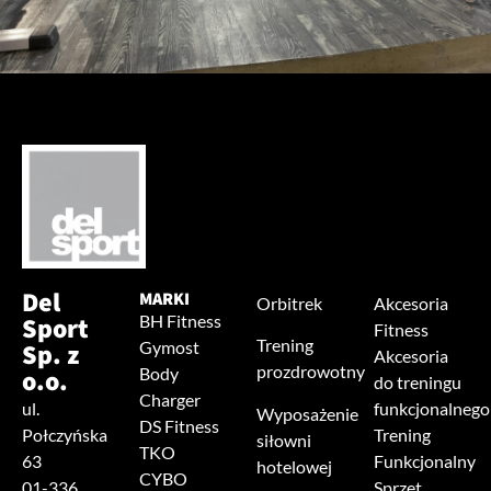
Del
MARKI
Orbitrek
Akcesoria
Sport
BH Fitness
Fitness
Trening
Sp. z
Gymost
Akcesoria
prozdrowotny
o.o.
Body
do treningu
Charger
ul.
funkcjonalnego
Wyposażenie
DS Fitness
Połczyńska
Trening
siłowni
TKO
63
Funkcjonalny
hotelowej
CYBO
01-336
Sprzęt