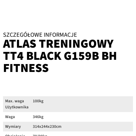
SZCZEGÓŁOWE INFORMACJE
ATLAS TRENINGOWY
TT4 BLACK G159B BH
FITNESS
Max. waga
100kg
Użytkownika
Waga
346kg
Wymiary
314x244x230cm