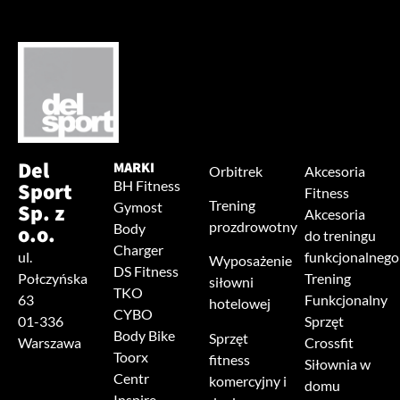
Del
MARKI
Orbitrek
Akcesoria
Sport
BH Fitness
Fitness
Trening
Sp. z
Gymost
Akcesoria
prozdrowotny
o.o.
Body
do treningu
Charger
ul.
funkcjonalnego
Wyposażenie
DS Fitness
Połczyńska
Trening
siłowni
TKO
63
Funkcjonalny
hotelowej
CYBO
01-336
Sprzęt
Body Bike
Sprzęt
Warszawa
Crossfit
Toorx
fitness
Siłownia w
Centr
komercyjny i
domu
Inspire