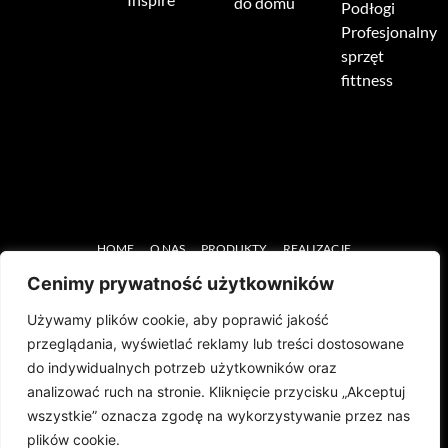
do domu
Podłogi
Profesjonalny
sprzęt
fittness
HOME
O NAS
PRODUKTY
REALIZACJE
Cenimy prywatność użytkowników
PODŁOGI SPORTOWE
AKTUALNOŚCI
MARKI
KONTAKT
Używamy plików cookie, aby poprawić jakość
SERWIS
SPRZĘT REHABILITACYJNY
przeglądania, wyświetlać reklamy lub treści dostosowane
do indywidualnych potrzeb użytkowników oraz
analizować ruch na stronie. Kliknięcie przycisku „Akceptuj
wszystkie” oznacza zgodę na wykorzystywanie przez nas
plików cookie.