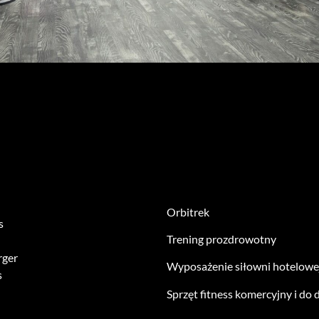
Orbitrek
s
Trening prozdrowotny
rger
Wyposażenie siłowni hotelowe
s
Sprzęt fitness komercyjny i do