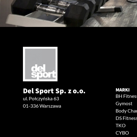
Del Sport Sp. z o.o.
MARKI
BH Fitnes
ul. Połczyńska 63
Gymost
01-336 Warszawa
Body Cha
DS Fitnes
TKO
CYBO