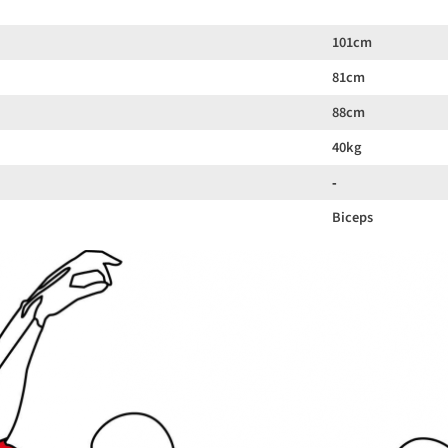
101cm
81cm
88cm
40kg
‐
Biceps