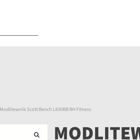
 Modlitewnik Scott Bench L830BB BH Fitness
MODLITEW