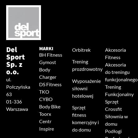
Del
MARKI
Orbitrek
Akcesoria
Sport
BH Fitness
Fitness
Trening
Sp. z
Gymost
Akcesoria
prozdrowotny
o.o.
Body
do treningu
Charger
ul.
funkcjonalnego
Wyposażenie
DS Fitness
Połczyńska
Trening
siłowni
TKO
63
Funkcjonalny
hotelowej
CYBO
01-336
Sprzęt
Body Bike
Sprzęt
Warszawa
Crossfit
Toorx
fitness
Siłownia w
Centr
komercyjny i
domu
Inspire
do domu
Podłogi