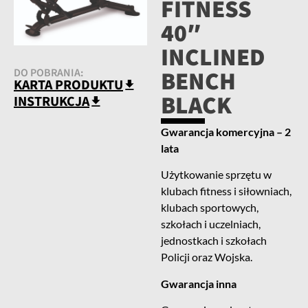
FITNESS
40″
INCLINED
BENCH
DO POBRANIA:
KARTA PRODUKTU
BLACK
INSTRUKCJA
Gwarancja komercyjna – 2
lata
Użytkowanie sprzętu w
klubach fitness i siłowniach,
klubach sportowych,
szkołach i uczelniach,
jednostkach i szkołach
Policji oraz Wojska.
Gwarancja inna