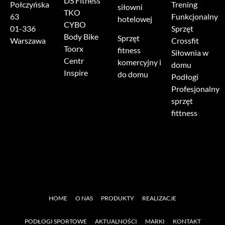
DS Fitness
Połczyńska
Trening
siłowni
TKO
63
Funkcjonalny
hotelowej
CYBO
01-336
Sprzęt
Body Bike
Sprzęt
Warszawa
Crossfit
Toorx
fitness
Siłownia w
Centr
komercyjny i
domu
Inspire
do domu
Podłogi
Profesjonalny
sprzęt
fittness
HOME
O NAS
PRODUKTY
REALIZACJE
PODŁOGI SPORTOWE
AKTUALNOŚCI
MARKI
KONTAKT