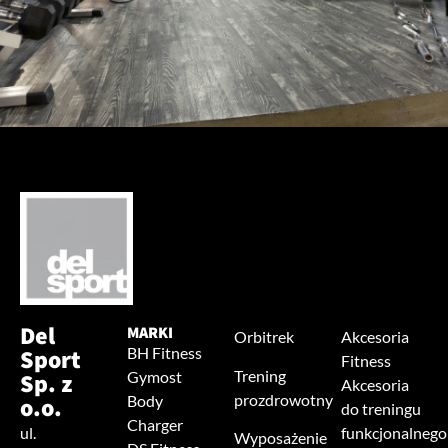
Del
MARKI
Orbitrek
Akcesoria
Sport
BH Fitness
Fitness
Trening
Sp. z
Gymost
Akcesoria
prozdrowotny
o.o.
Body
do treningu
Charger
ul.
funkcjonalnego
Wyposażenie