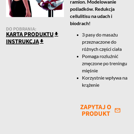
ramion.
Modelowanie
pośladków.
Redukcja
cellulitisu na udach i
biodrach!
DO POBRANIA:
KARTA PRODUKTU
3 pasy do masażu
INSTRUKCJA
przeznaczone do
różnych części ciała
Pomaga rozluźnić
zmęczone po treningu
mięśnie
Korzystnie wpływa na
krążenie
ZAPYTAJ O
PRODUKT