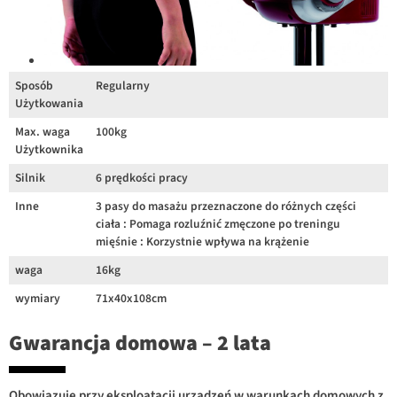
Sposób
Regularny
Użytkowania
Max. waga
100kg
Użytkownika
Silnik
6 prędkości pracy
Inne
3 pasy do masażu przeznaczone do różnych części
ciała : Pomaga rozluźnić zmęczone po treningu
mięśnie : Korzystnie wpływa na krążenie
waga
16kg
wymiary
71x40x108cm
Gwarancja domowa – 2 lata
Obowiązuje przy eksploatacji urządzeń w warunkach domowych z