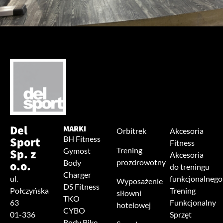
Del
MARKI
Orbitrek
Akcesoria
Sport
BH Fitness
Fitness
Trening
Sp. z
Gymost
Akcesoria
prozdrowotny
o.o.
Body
do treningu
Charger
ul.
funkcjonalnego
Wyposażenie
DS Fitness
Połczyńska
Trening
siłowni
TKO
63
Funkcjonalny
hotelowej
CYBO
01-336
Sprzęt
Body Bike