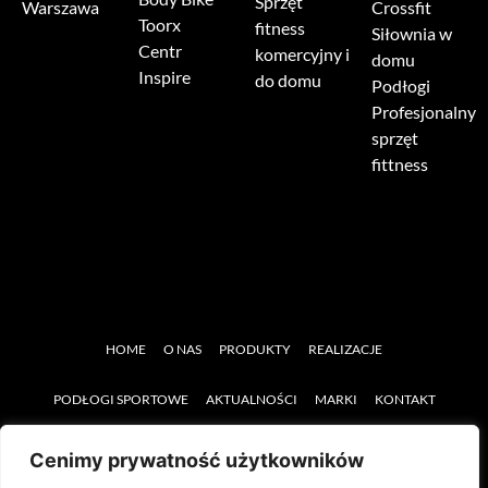
Sprzęt
Warszawa
Crossfit
Toorx
fitness
Siłownia w
Centr
komercyjny i
domu
Inspire
do domu
Podłogi
Profesjonalny
sprzęt
fittness
HOME
O NAS
PRODUKTY
REALIZACJE
PODŁOGI SPORTOWE
AKTUALNOŚCI
MARKI
KONTAKT
SERWIS
SPRZĘT REHABILITACYJNY
Cenimy prywatność użytkowników