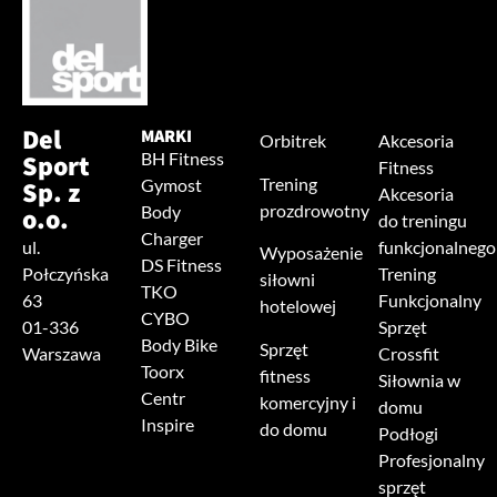
Del
MARKI
Orbitrek
Akcesoria
Sport
BH Fitness
Fitness
Trening
Sp. z
Gymost
Akcesoria
prozdrowotny
o.o.
Body
do treningu
Charger
ul.
funkcjonalnego
Wyposażenie
DS Fitness
Połczyńska
Trening
siłowni
TKO
63
Funkcjonalny
hotelowej
CYBO
01-336
Sprzęt
Body Bike
Sprzęt
Warszawa
Crossfit
Toorx
fitness
Siłownia w
Centr
komercyjny i
domu
Inspire
do domu
Podłogi
Profesjonalny
sprzęt