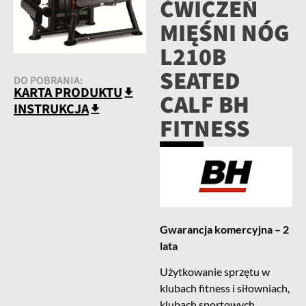
ĆWICZEŃ
MIĘŚNI NÓG
L210B
SEATED
DO POBRANIA:
KARTA PRODUKTU
CALF BH
INSTRUKCJA
FITNESS
Gwarancja komercyjna – 2
lata
Użytkowanie sprzętu w
klubach fitness i siłowniach,
klubach sportowych,