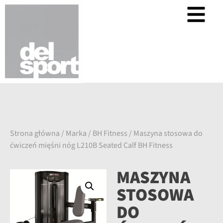
Strona główna
/
Marka
/
BH Fitness
/ Maszyna stosowa do
ćwiczeń mięśni nóg L210B Seated Calf BH Fitness
MASZYNA
STOSOWA
DO