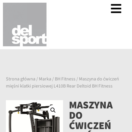
Strona główna
/
Marka
/
BH Fitness
/ Maszyna do ćwiczeń
mięśni klatki piersiowej L410B Rear Deltoid BH Fitness
MASZYNA
DO
ĆWICZEŃ