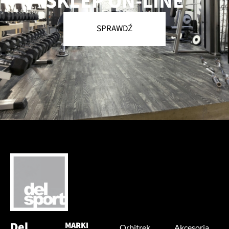
SKLEP ON-LINE
SPRAWDŹ
Del
MARKI
Orbitrek
Akcesoria