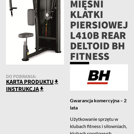
MIĘŚNI
KLATKI
PIERSIOWEJ
L410B REAR
DELTOID BH
FITNESS
DO POBRANIA:
KARTA PRODUKTU
INSTRUKCJA
Gwarancja komercyjna – 2
lata
Użytkowanie sprzętu w
klubach fitness i siłowniach,
klubach sportowych,