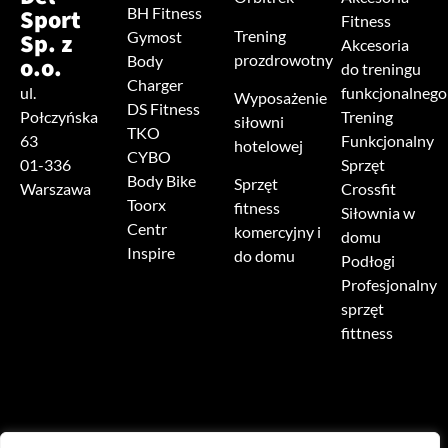
Sport
BH Fitness
Fitness
Trening
Sp. z
Gymost
Akcesoria
prozdrowotny
o.o.
Body
do treningu
Charger
ul.
funkcjonalnego
Wyposażenie
DS Fitness
Połczyńska
Trening
siłowni
TKO
63
Funkcjonalny
hotelowej
CYBO
01-336
Sprzęt
Body Bike
Sprzęt
Warszawa
Crossfit
Toorx
fitness
Siłownia w
Centr
komercyjny i
domu
Inspire
do domu
Podłogi
Profesjonalny
sprzęt
fittness