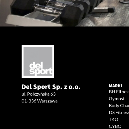
Del Sport Sp. z o.o.
MARKI
BH Fitnes
ul. Połczyńska 63
Gymost
01-336 Warszawa
Body Cha
DS Fitnes
TKO
CYBO