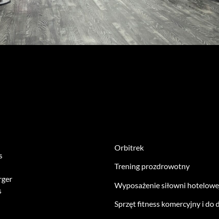
Orbitrek
s
Trening prozdrowotny
rger
Wyposażenie siłowni hotelowe
s
Sprzęt fitness komercyjny i do