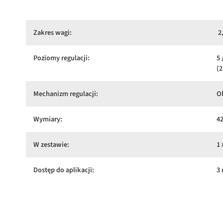
Zakres wagi:
2,
Poziomy regulacji:
5 
(2
Mechanizm regulacji:
O
Wymiary:
42
W zestawie:
1 
Dostęp do aplikacji:
3 