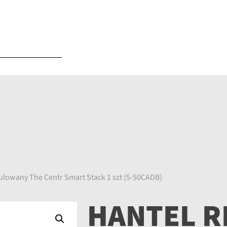
ulowany The Centr Smart Stack 1 szt (5-50CADB)
HANTEL 