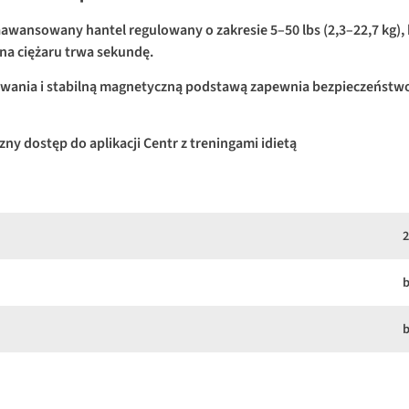
aawansowany hantel regulowany o zakresie 5–50 lbs (2,3–22,7 kg), k
 ciężaru trwa sekundę.
ania i stabilną magnetyczną podstawą zapewnia bezpieczeństwo
zny dostęp do aplikacji Centr z treningami idietą
2
b
b