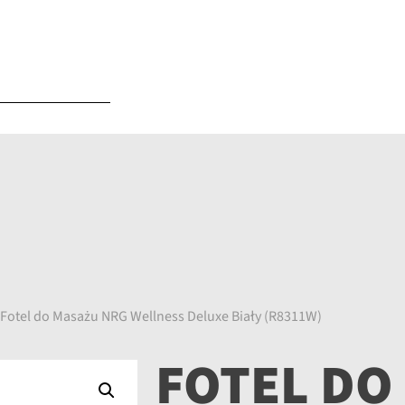
 Fotel do Masażu NRG Wellness Deluxe Biały (R8311W)
FOTEL DO