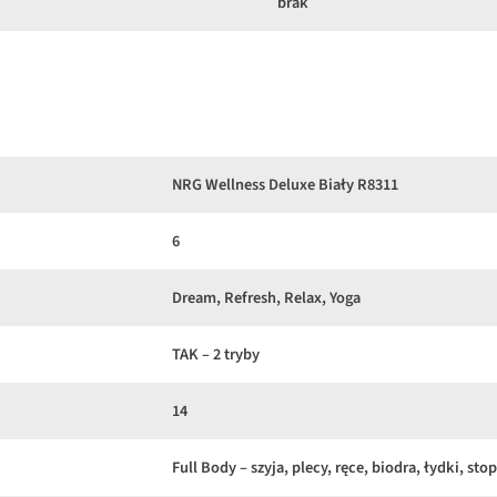
brak
NRG Wellness Deluxe Biały R8311
6
Dream, Refresh, Relax, Yoga
TAK – 2 tryby
14
Full Body – szyja, plecy, ręce, biodra, łydki, sto