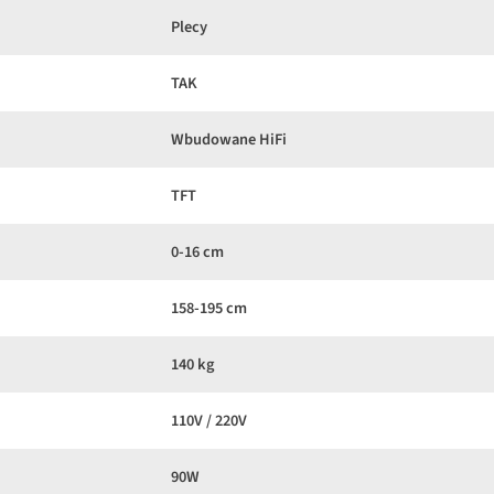
Plecy
TAK
Wbudowane HiFi
TFT
0-16 cm
158-195 cm
140 kg
110V / 220V
90W