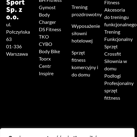
Sport
Fitness
Trening
Sp. z
Gymost
Akcesoria
prozdrowotny
o.o.
Body
do treningu
Charger
ul.
funkcjonalnego
Wyposażenie
DS Fitness
Połczyńska
Trening
siłowni
TKO
63
Funkcjonalny
hotelowej
CYBO
01-336
Sprzęt
Body Bike
Sprzęt
Warszawa
Crossfit
Toorx
fitness
Siłownia w
Centr
komercyjny i
domu
Inspire
do domu
Podłogi
Profesjonalny
sprzęt
fittness