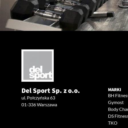
Del Sport Sp. z o.o.
MARKI
BH Fitnes
ul. Połczyńska 63
Gymost
01-336 Warszawa
Body Cha
DS Fitnes
TKO