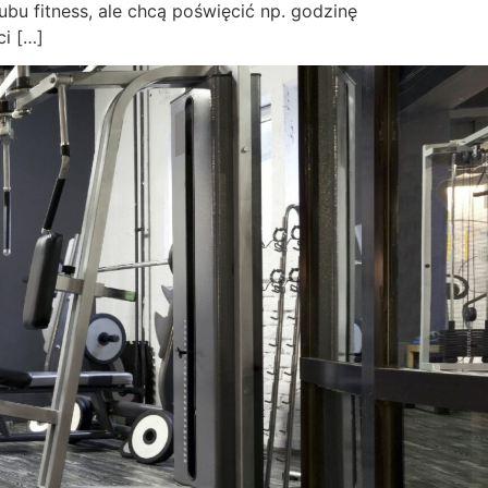
u fitness, ale chcą poświęcić np. godzinę
i […]