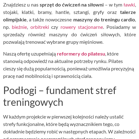
Znajdziesz u nas
sprzęt do ćwiczeń na siłowni
– w tym
ławki
,
stojaki, klatki, bramy, hantle, sztangi, gryfy oraz
talerze
olimpijskie
, a także nowoczesne
maszyny do treningu cardio
,
np.
bieżnie
,
orbitreki
czy
rowery stacjonarne
. Posiadamy w
sprzedaży również maszyny do ćwiczeń siłowych, które
pozwalają trenować wybrane grupy mięśniowe.
Naszą ofertę uzupełniają
reformery
do pilatesu
, które
stanowią odpowiedź na aktualne potrzeby rynku. Pilates
cieszy się dużą popularnością, ponieważ umożliwia precyzyjną
pracę nad mobilnością i sprawnością ciała.
Podłogi – fundament stref
treningowych
W każdym projekcie w pierwszej kolejności należy ustalić
strefy funkcjonalne, które będą wyznacznikiem tego, co
dokładnie będziemy robić w następnych etapach. W zależności
od przeznaczenia poszczególnych stref proponujemy