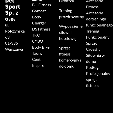
Del
Orbitrek
Akcesoria
Sport
BH Fitness
Fitness
Trening
Sp. z
Gymost
Akcesoria
prozdrowotny
o.o.
Body
do treningu
Charger
ul.
funkcjonalnego
Wyposażenie
DS Fitness
Połczyńska
Trening
siłowni
TKO
63
Funkcjonalny
hotelowej
CYBO
01-336
Sprzęt
Body Bike
Sprzęt
Warszawa
Crossfit
Toorx
fitness
Siłownia w
Centr
komercyjny i
domu
Inspire
do domu
Podłogi
Profesjonalny
sprzęt
fittness