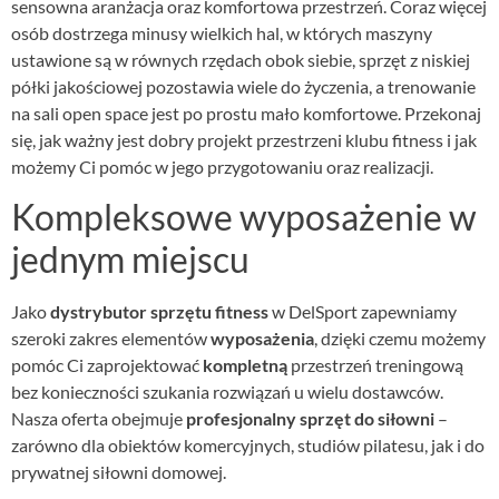
sensowna aranżacja oraz komfortowa przestrzeń. Coraz więcej
osób dostrzega minusy wielkich hal, w których maszyny
ustawione są w równych rzędach obok siebie, sprzęt z niskiej
półki jakościowej pozostawia wiele do życzenia, a trenowanie
na sali open space jest po prostu mało komfortowe. Przekonaj
się, jak ważny jest dobry projekt przestrzeni klubu fitness i jak
możemy Ci pomóc w jego przygotowaniu oraz realizacji.
Kompleksowe wyposażenie w
jednym miejscu
Jako
dystrybutor sprzętu fitness
w DelSport zapewniamy
szeroki zakres elementów
wyposażenia
, dzięki czemu możemy
pomóc Ci zaprojektować
kompletną
przestrzeń treningową
bez konieczności szukania rozwiązań u wielu dostawców.
Nasza oferta obejmuje
profesjonalny sprzęt do siłowni
–
zarówno dla obiektów komercyjnych, studiów pilatesu, jak i do
prywatnej siłowni domowej.