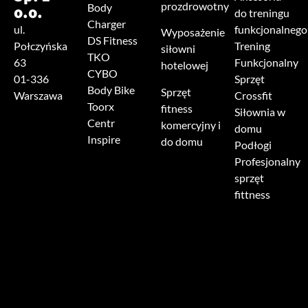
prozdrowotny
o.o.
Body
do treningu
Charger
ul.
funkcjonalnego
Wyposażenie
DS Fitness
Połczyńska
Trening
siłowni
TKO
63
Funkcjonalny
hotelowej
CYBO
01-336
Sprzęt
Body Bike
Sprzęt
Warszawa
Crossfit
Toorx
fitness
Siłownia w
Centr
komercyjny i
domu
Inspire
do domu
Podłogi
Profesjonalny
sprzęt
fittness