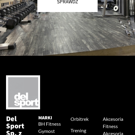
SPRAWDŹ
Del
MARKI
Orbitrek
Akcesoria
Sport
BH Fitness
Fitness
Trening
Sp. z
Gymost
Akcesoria