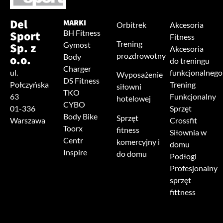
Del
MARKI
Orbitrek
Akcesoria
Sport
BH Fitness
Fitness
Trening
Sp. z
Gymost
Akcesoria
prozdrowotny
o.o.
Body
do treningu
Charger
ul.
funkcjonalnego
Wyposażenie
DS Fitness
Połczyńska
Trening
siłowni
TKO
63
Funkcjonalny
hotelowej
CYBO
01-336
Sprzęt
Body Bike
Sprzęt
Warszawa
Crossfit
Toorx
fitness
Siłownia w
Centr
komercyjny i
domu
Inspire
do domu
Podłogi
Profesjonalny
sprzęt
fittness