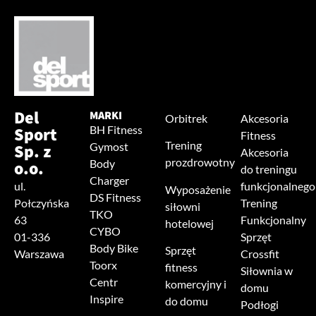
Del
MARKI
Orbitrek
Akcesoria
Sport
BH Fitness
Fitness
Trening
Sp. z
Gymost
Akcesoria
prozdrowotny
o.o.
Body
do treningu
Charger
ul.
funkcjonalnego
Wyposażenie
DS Fitness
Połczyńska
Trening
siłowni
TKO
63
Funkcjonalny
hotelowej
CYBO
01-336
Sprzęt
Body Bike
Sprzęt
Warszawa
Crossfit
Toorx
fitness
Siłownia w
Centr
komercyjny i
domu
Inspire
do domu
Podłogi