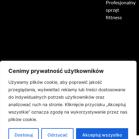
Profesjonalny
sprzęt
fittness
HOME
O NAS
PRODUKTY
REALIZACJE
Cenimy prywatność użytkowników
Używamy plików cookie, aby poprawić jakość
PODŁOGI SPORTOWE
AKTUALNOŚCI
MARKI
KONTAKT
przeglądania, wyświetlać reklamy lub treści dostosowane
do indywidualnych potrzeb użytkowników oraz
SERWIS
SPRZĘT REHABILITACYJNY
analizować ruch na stronie. Kliknięcie przycisku „Akceptuj
wszystkie” oznacza zgodę na wykorzystywanie przez nas
plików cookie.
Dostosuj
Odrzucać
Akceptuj wszystko