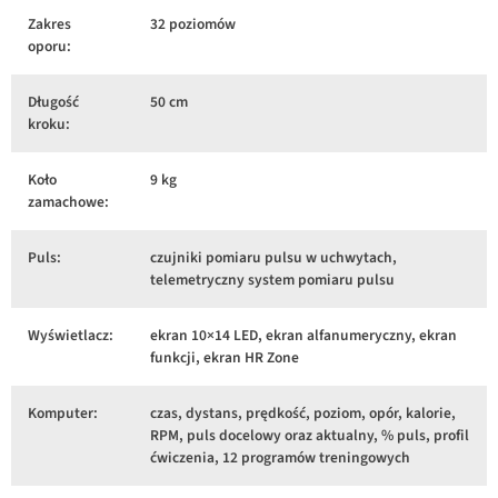
Zakres
32 poziomów
oporu:
Długość
50 cm
kroku:
Koło
9 kg
zamachowe:
Puls:
czujniki pomiaru pulsu w uchwytach,
telemetryczny system pomiaru pulsu
Wyświetlacz:
ekran 10×14 LED, ekran alfanumeryczny, ekran
funkcji, ekran HR Zone
Komputer:
czas, dystans, prędkość, poziom, opór, kalorie,
RPM, puls docelowy oraz aktualny, % puls, profil
ćwiczenia, 12 programów treningowych