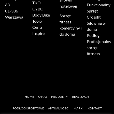
TKO
63
Funkcjonalny
hotelowej
CYBO
01-336
Sprzęt
Body Bike
Sprzęt
Warszawa
Crossfit
Toorx
fitness
Siłownia w
Centr
komercyjny i
domu
Inspire
do domu
Podłogi
Profesjonalny
sprzęt
fittness
HOME
O NAS
PRODUKTY
REALIZACJE
PODŁOGI SPORTOWE
AKTUALNOŚCI
MARKI
KONTAKT