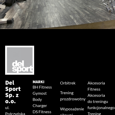
Del
MARKI
Orbitrek
Akcesoria
Sport
BH Fitness
Fitness
Trening
Sp. z
Gymost
Akcesoria
prozdrowotny
o.o.
Body
do treningu
Charger
ul.
funkcjonalnego
Wyposażenie
DS Fitness
Połczyńska
Trening
siłowni