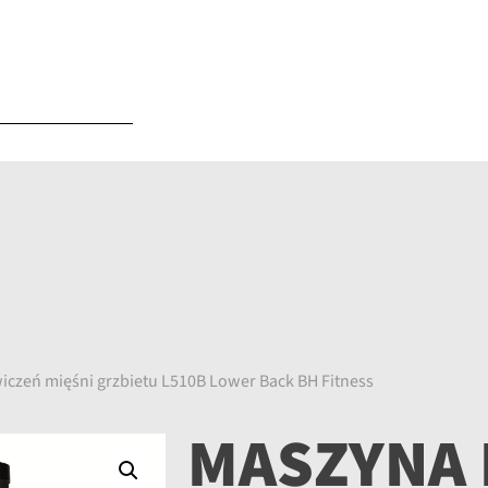
iczeń mięśni grzbietu L510B Lower Back BH Fitness
MASZYNA 