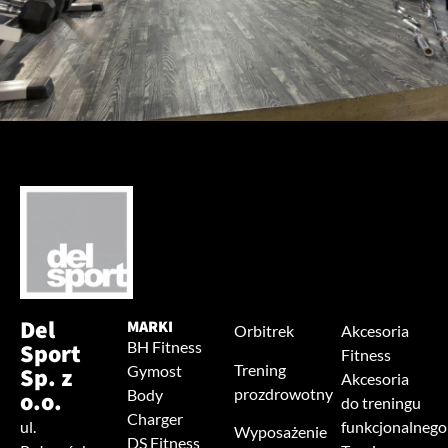
Del
MARKI
Orbitrek
Akcesoria
Sport
BH Fitness
Fitness
Trening
Sp. z
Gymost
Akcesoria
prozdrowotny
o.o.
Body
do treningu
Charger
ul.
funkcjonalnego
Wyposażenie
DS Fitness