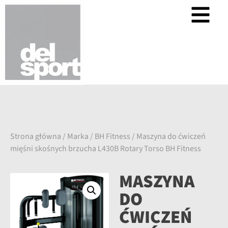
Strona główna
/
Marka
/
BH Fitness
/ Maszyna do ćwiczeń
mięśni skośnych brzucha L430B Rotary Torso BH Fitness
MASZYNA
DO
ĆWICZEŃ