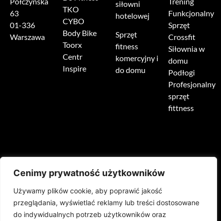
Połczyńska
Trening
siłowni
TKO
63
Funkcjonalny
hotelowej
CYBO
01-336
Sprzęt
Body Bike
Sprzęt
Warszawa
Crossfit
Toorx
fitness
Siłownia w
Centr
komercyjny i
domu
Inspire
do domu
Podłogi
Profesjonalny
sprzęt
fittness
Cenimy prywatność użytkowników
Używamy plików cookie, aby poprawić jakość
HOME
O NAS
PRODUKTY
REALIZACJE
przeglądania, wyświetlać reklamy lub treści dostosowane
do indywidualnych potrzeb użytkowników oraz
PODŁOGI SPORTOWE
AKTUALNOŚCI
MARKI
KONTAKT