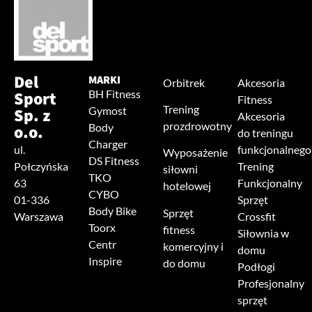
Del
MARKI
Orbitrek
Akcesoria
Sport
BH Fitness
Fitness
Trening
Sp. z
Gymost
Akcesoria
prozdrowotny
o.o.
Body
do treningu
Charger
ul.
funkcjonalnego
Wyposażenie
DS Fitness
Połczyńska
Trening
siłowni
TKO
63
Funkcjonalny
hotelowej
CYBO
01-336
Sprzęt
Body Bike
Sprzęt
Warszawa
Crossfit
Toorx
fitness
Siłownia w
Centr
komercyjny i
domu
Inspire
do domu
Podłogi
Profesjonalny
sprzęt