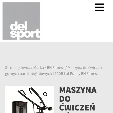
Strona główna
/
Marka
/
BH Fitness
/ Maszyna do ćwiczeń
górnych partii mięśniowych L110B Lat Pulley BH Fitness
MASZYNA
DO
ĆWICZEŃ