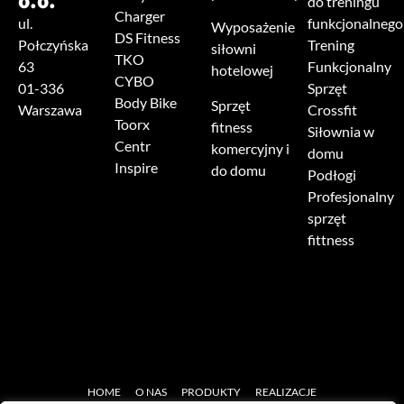
o.o.
do treningu
Charger
ul.
funkcjonalnego
Wyposażenie
DS Fitness
Połczyńska
Trening
siłowni
TKO
63
Funkcjonalny
hotelowej
CYBO
01-336
Sprzęt
Body Bike
Sprzęt
Warszawa
Crossfit
Toorx
fitness
Siłownia w
Centr
komercyjny i
domu
Inspire
do domu
Podłogi
Profesjonalny
sprzęt
fittness
HOME
O NAS
PRODUKTY
REALIZACJE