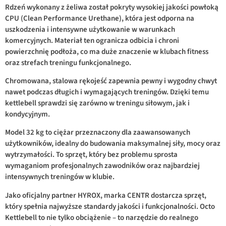
Rdzeń wykonany z żeliwa został pokryty wysokiej jakości powłoką
CPU (Clean Performance Urethane), która jest odporna na
uszkodzenia i intensywne użytkowanie w warunkach
komercyjnych. Materiał ten ogranicza odbicia i chroni
powierzchnię podłoża, co ma duże znaczenie w klubach fitness
oraz strefach treningu funkcjonalnego.
Chromowana, stalowa rękojeść zapewnia pewny i wygodny chwyt
nawet podczas długich i wymagających treningów. Dzięki temu
kettlebell sprawdzi się zarówno w treningu siłowym, jak i
kondycyjnym.
Model 32 kg to ciężar przeznaczony dla zaawansowanych
użytkowników, idealny do budowania maksymalnej siły, mocy oraz
wytrzymałości. To sprzęt, który bez problemu sprosta
wymaganiom profesjonalnych zawodników oraz najbardziej
intensywnych treningów w klubie.
Jako oficjalny partner HYROX, marka CENTR dostarcza sprzęt,
który spełnia najwyższe standardy jakości i funkcjonalności. Octo
Kettlebell to nie tylko obciążenie – to narzędzie do realnego