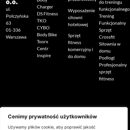
o.o.
do treningu
Charger
ul.
funkcjonalnego
Wyposażenie
DS Fitness
Połczyńska
Trening
siłowni
TKO
63
Funkcjonalny
hotelowej
CYBO
01-336
Sprzęt
Body Bike
Sprzęt
Warszawa
Crossfit
Toorx
fitness
Siłownia w
Centr
komercyjny i
domu
Inspire
do domu
Podłogi
Profesjonalny
sprzęt
fittness
Cenimy prywatność użytkowników
Używamy plików cookie, aby poprawić jakość
HOME
O NAS
PRODUKTY
REALIZACJE