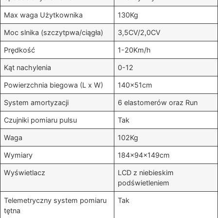
Max waga Użytkownika
130Kg
Moc slnika (szczytpwa/ciągła)
3,5CV/2,0CV
Prędkość
1-20Km/h
Kąt nachylenia
0-12
Powierzchnia biegowa (L x W)
140x51cm
System amortyzacji
6 elastomerów oraz Run
Czujniki pomiaru pulsu
Tak
Waga
102Kg
Wymiary
184x94x149cm
Wyświetlacz
LCD z niebieskim
podświetleniem
Telemetryczny system pomiaru
Tak
tętna