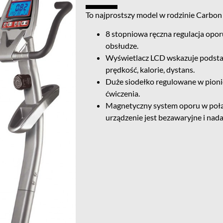
To najprostszy model w rodzinie Carbon
8 stopniowa ręczna regulacja oporu
obsłudze.
Wyświetlacz LCD wskazuje podstaw
prędkość, kalorie, dystans.
Duże siodełko regulowane w pioni
ćwiczenia.
Magnetyczny system oporu w połą
urządzenie jest bezawaryjne i nada